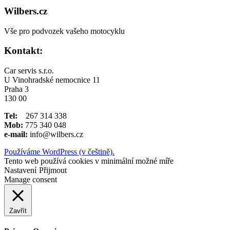
Wilbers.cz
Vše pro podvozek vašeho motocyklu
Kontakt:
Car servis s.r.o.
U Vinohradské nemocnice 11
Praha 3
130 00
Tel:
267 314 338
Mob:
775 340 048
e-mail:
info@wilbers.cz
Používáme WordPress (v češtině).
Tento web používá cookies v minimální možné míře
Nastavení
Přijmout
Manage consent
Zavřít