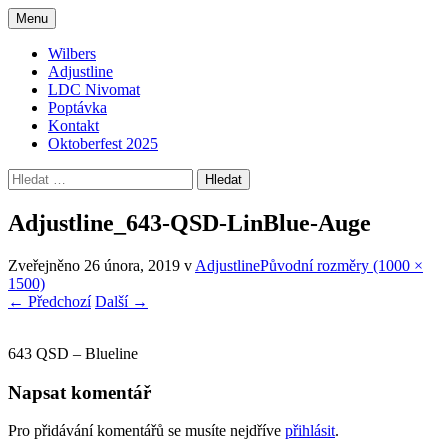
Přejít
Menu
k
Vše pro váš podvozek
Wilbers.cz
obsahu
Wilbers
webu
Adjustline
LDC Nivomat
Poptávka
Kontakt
Oktoberfest 2025
Vyhledávání
Adjustline_643-QSD-LinBlue-Auge
Zveřejněno
26 února, 2019
v
Adjustline
Původní rozměry (1000 ×
1500)
←
Předchozí
Další
→
643 QSD – Blueline
Napsat komentář
Pro přidávání komentářů se musíte nejdříve
přihlásit
.